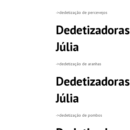
->dedetização de percevejos
Dedetizadoras
Júlia
->dedetização de aranhas
Dedetizadora
Júlia
->dedetização de pombos