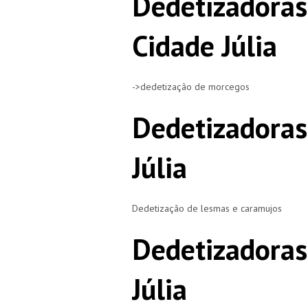
Dedetizadora
Cidade Júlia
->dedetização de morcegos
Dedetizadoras
Júlia
Dedetização de lesmas e caramujos
Dedetizadoras
Júlia