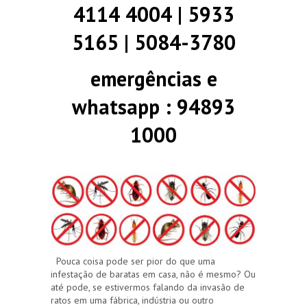
4114 4004 | 5933
5165 | 5084-3780
emergências e
whatsapp : 94893
1000
Pouca coisa pode ser pior do que uma
infestação de baratas em casa, não é mesmo? Ou
até pode, se estivermos falando da invasão de
ratos em uma fábrica, indústria ou outro