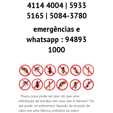
4114 4004 | 5933
5165 | 5084-3780
emergências e
whatsapp : 94893
1000
Pouca coisa pode ser pior do que uma
infestação de baratas em casa, não é mesmo? Ou
até pode, se estivermos falando da invasão de
ratos em uma fábrica, indústria ou outro