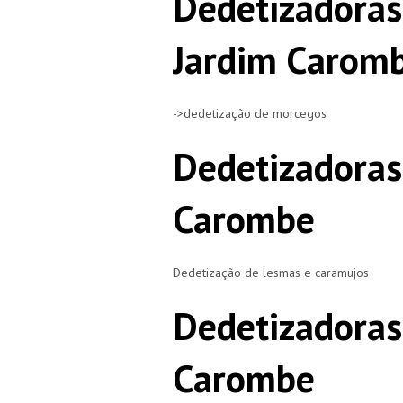
Dedetizadora
Jardim Carom
->dedetização de morcegos
Dedetizadoras
Carombe
Dedetização de lesmas e caramujos
Dedetizadoras
Carombe