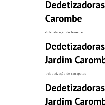
Dedetizadoras
Carombe
->dedetização de formigas
Dedetizadoras
Jardim Carom
->dedetização de carrapatos
Dedetizadoras
Jardim Carom