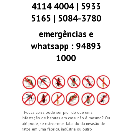
4114 4004 | 5933
5165 | 5084-3780
emergências e
whatsapp : 94893
1000
Pouca coisa pode ser pior do que uma
infestação de baratas em casa, não é mesmo? Ou
até pode, se estivermos falando da invasão de
ratos em uma fábrica, indústria ou outro