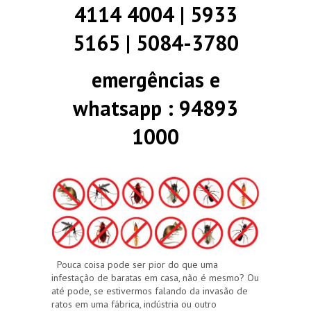
4114 4004 | 5933
5165 | 5084-3780
emergências e
whatsapp : 94893
1000
Pouca coisa pode ser pior do que uma
infestação de baratas em casa, não é mesmo? Ou
até pode, se estivermos falando da invasão de
ratos em uma fábrica, indústria ou outro