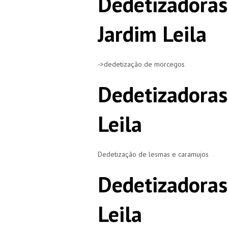
Dedetizadora
Jardim Leila
->dedetização de morcegos
Dedetizadoras
Leila
Dedetização de lesmas e caramujos
Dedetizadoras
Leila