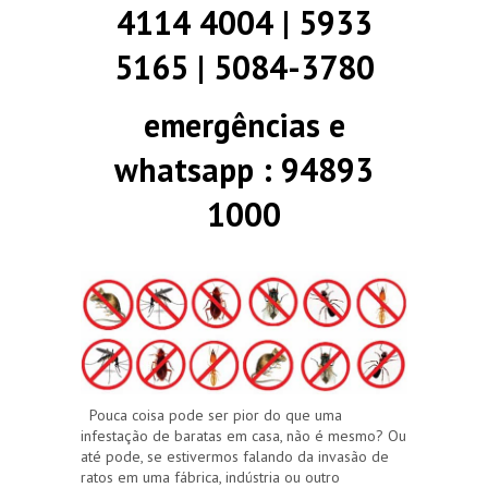
4114 4004 | 5933
5165 | 5084-3780
emergências e
whatsapp : 94893
1000
Pouca coisa pode ser pior do que uma
infestação de baratas em casa, não é mesmo? Ou
até pode, se estivermos falando da invasão de
ratos em uma fábrica, indústria ou outro