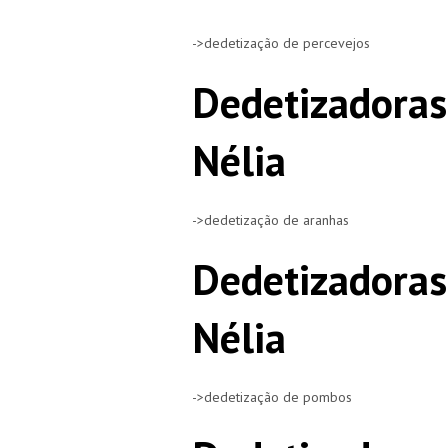
->dedetização de percevejos
Dedetizadoras
Nélia
->dedetização de aranhas
Dedetizadora
Nélia
->dedetização de pombos