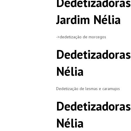
Dedetizadora
Jardim Nélia
->dedetização de morcegos
Dedetizadoras
Nélia
Dedetização de lesmas e caramujos
Dedetizadoras
Nélia