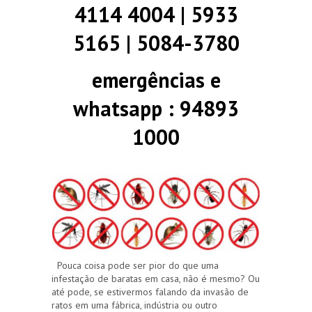
4114 4004 | 5933
5165 | 5084-3780
emergências e
whatsapp : 94893
1000
Pouca coisa pode ser pior do que uma
infestação de baratas em casa, não é mesmo? Ou
até pode, se estivermos falando da invasão de
ratos em uma fábrica, indústria ou outro