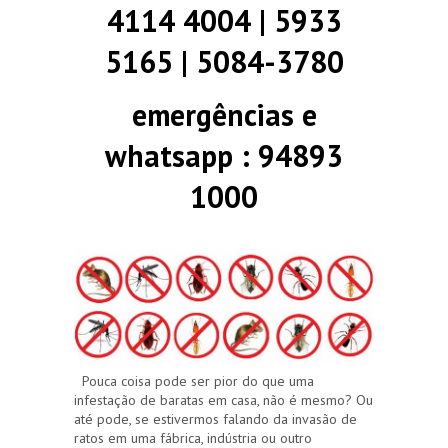
4114 4004 | 5933
5165 | 5084-3780
emergências e
whatsapp : 94893
1000
Pouca coisa pode ser pior do que uma
infestação de baratas em casa, não é mesmo? Ou
até pode, se estivermos falando da invasão de
ratos em uma fábrica, indústria ou outro