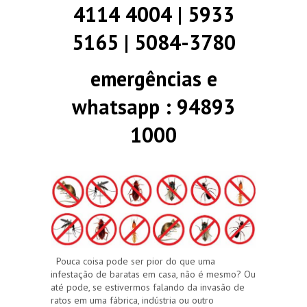
4114 4004 | 5933
5165 | 5084-3780
emergências e
whatsapp : 94893
1000
Pouca coisa pode ser pior do que uma
infestação de baratas em casa, não é mesmo? Ou
até pode, se estivermos falando da invasão de
ratos em uma fábrica, indústria ou outro