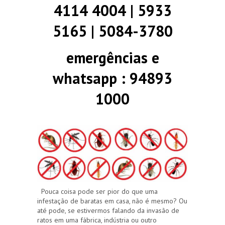
4114 4004 | 5933
5165 | 5084-3780
emergências e
whatsapp : 94893
1000
Pouca coisa pode ser pior do que uma
infestação de baratas em casa, não é mesmo? Ou
até pode, se estivermos falando da invasão de
ratos em uma fábrica, indústria ou outro