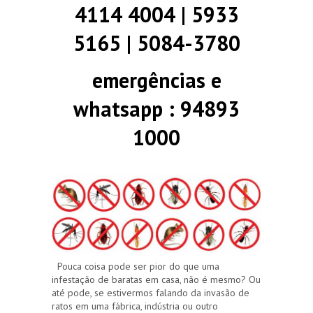
4114 4004 | 5933
5165 | 5084-3780
emergências e
whatsapp : 94893
1000
Pouca coisa pode ser pior do que uma
infestação de baratas em casa, não é mesmo? Ou
até pode, se estivermos falando da invasão de
ratos em uma fábrica, indústria ou outro