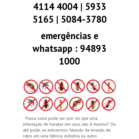
4114 4004 | 5933
5165 | 5084-3780
emergências e
whatsapp : 94893
1000
Pouca coisa pode ser pior do que uma
infestação de baratas em casa, não é mesmo? Ou
até pode, se estivermos falando da invasão de
ratos em uma fábrica, indústria ou outro