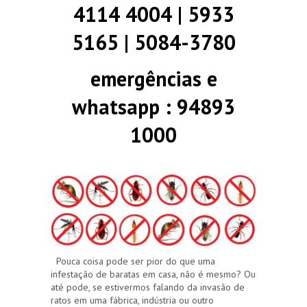
4114 4004 | 5933
5165 | 5084-3780
emergências e
whatsapp : 94893
1000
Pouca coisa pode ser pior do que uma
infestação de baratas em casa, não é mesmo? Ou
até pode, se estivermos falando da invasão de
ratos em uma fábrica, indústria ou outro