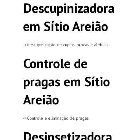
Descupinizadora
em Sítio Areião
->descupinização de cupins, brocas e aleluias
Controle de
pragas em Sítio
Areião
->Controle e eliminação de pragas
Desinsetizadora