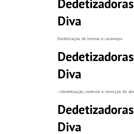
Dedetizadoras
Diva
Dedetização de lesmas e caramujos
Dedetizadoras
Diva
->dedetização, controle e remoção de ab
Dedetizadoras
Diva