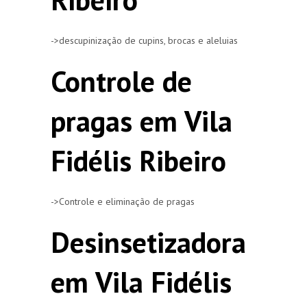
->descupinização de cupins, brocas e aleluias
Controle de
pragas em Vila
Fidélis Ribeiro
->Controle e eliminação de pragas
Desinsetizadora
em Vila Fidélis