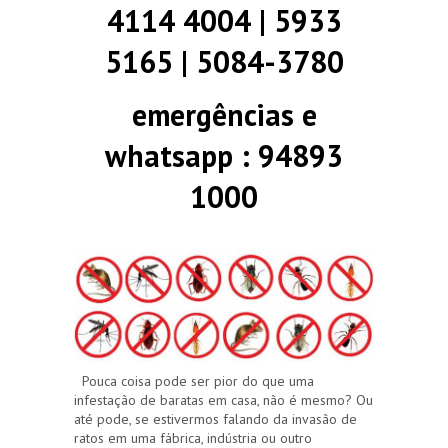
4114 4004 | 5933
5165 | 5084-3780
emergências e
whatsapp : 94893
1000
Pouca coisa pode ser pior do que uma
infestação de baratas em casa, não é mesmo? Ou
até pode, se estivermos falando da invasão de
ratos em uma fábrica, indústria ou outro