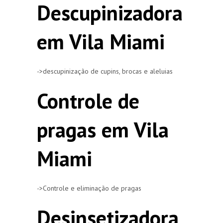
Descupinizadora
em Vila Miami
->descupinização de cupins, brocas e aleluias
Controle de
pragas em Vila
Miami
->Controle e eliminação de pragas
Desinsetizadora