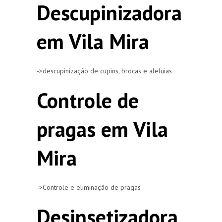
Descupinizadora
em Vila Mira
->descupinização de cupins, brocas e aleluias
Controle de
pragas em Vila
Mira
->Controle e eliminação de pragas
Desinsetizadora