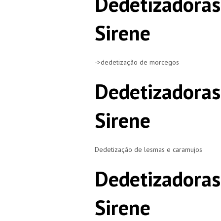
Dedetizadoras
Sirene
->dedetização de morcegos
Dedetizadoras
Sirene
Dedetização de lesmas e caramujos
Dedetizadoras
Sirene