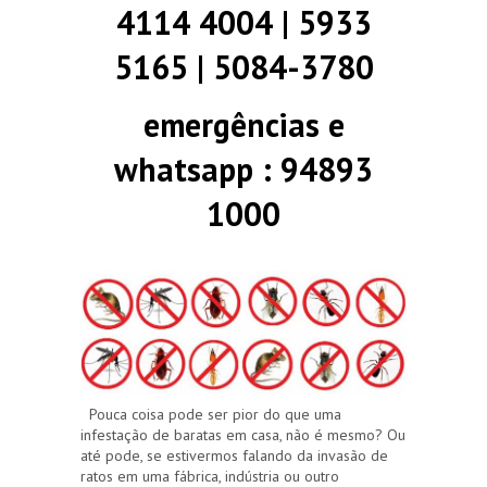
4114 4004 | 5933
5165 | 5084-3780
emergências e
whatsapp : 94893
1000
Pouca coisa pode ser pior do que uma
infestação de baratas em casa, não é mesmo? Ou
até pode, se estivermos falando da invasão de
ratos em uma fábrica, indústria ou outro