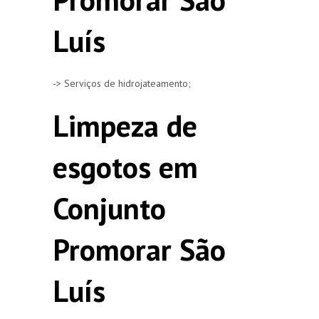
Luís
-> Serviços de hidrojateamento;
Limpeza de
esgotos em
Conjunto
Promorar São
Luís