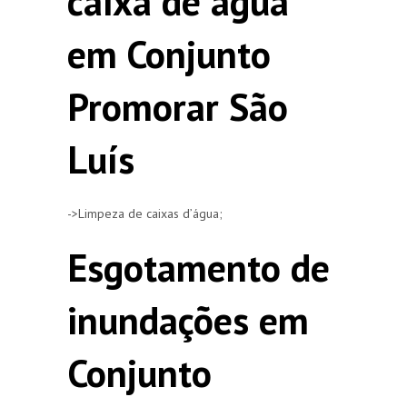
caixa de agua
em Conjunto
Promorar São
Luís
->Limpeza de caixas d’água;
Esgotamento de
inundações em
Conjunto