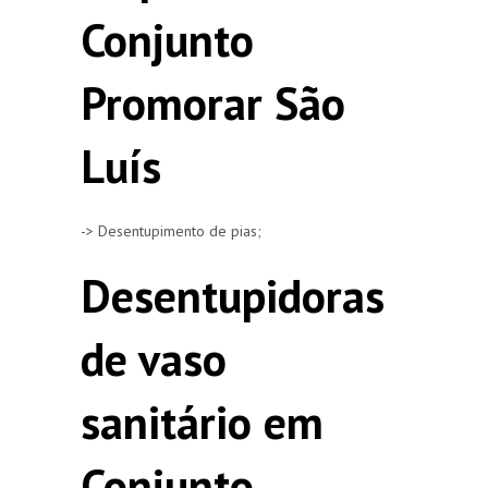
Conjunto
Promorar São
Luís
-> Desentupimento de pias;
Desentupidoras
de vaso
sanitário em
Conjunto