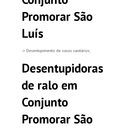
Promorar São
Luís
-> Desentupimento de vasos sanitários;
Desentupidoras
de ralo em
Conjunto
Promorar São