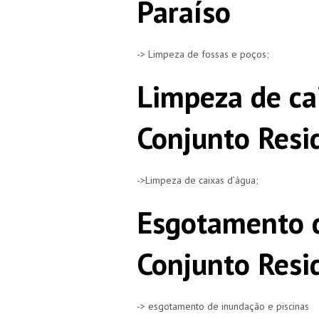
Paraíso
-> Limpeza de fossas e poços;
Limpeza de ca
Conjunto Resi
->Limpeza de caixas d’água;
Esgotamento 
Conjunto Resi
-> esgotamento de inundação e piscinas