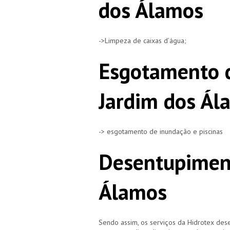
dos Álamos
->Limpeza de caixas d’água;
Esgotamento 
Jardim dos Ál
-> esgotamento de inundação e piscinas
Desentupimen
Álamos
Sendo assim, os serviços da Hidrotex d