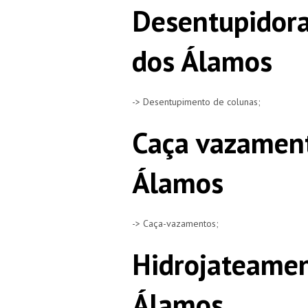
Desentupidora
dos Álamos
-> Desentupimento de colunas;
Caça vazamen
Álamos
-> Caça-vazamentos;
Hidrojateamen
Álamos