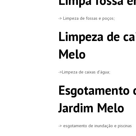
Limpa fossa e
-> Limpeza de fossas e poços;
Limpeza de ca
Melo
->Limpeza de caixas d’água;
Esgotamento 
Jardim Melo
-> esgotamento de inundação e piscinas