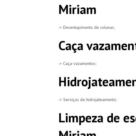
Miriam
-> Desentupimento de colunas;
Caça vazamen
-> Caça-vazamentos;
Hidrojateame
-> Serviços de hidrojateamento;
Limpeza de es
Miriam