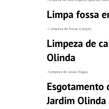
Limpa fossa e
-> Limpeza de fossas e poços;
Limpeza de ca
Olinda
->Limpeza de caixas d’água;
Esgotamento 
Jardim Olinda