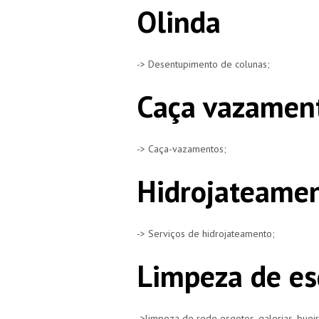
Olinda
-> Desentupimento de colunas;
Caça vazament
-> Caça-vazamentos;
Hidrojateamen
-> Serviços de hidrojateamento;
Limpeza de es
->limpeza de rede esgotos, galerias, buei