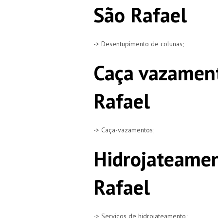
São Rafael
-> Desentupimento de colunas;
Caça vazamen
Rafael
-> Caça-vazamentos;
Hidrojateamen
Rafael
-> Serviços de hidrojateamento;