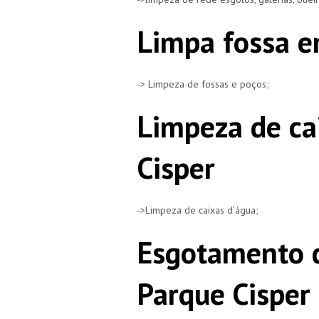
Limpa fossa e
-> Limpeza de fossas e poços;
Limpeza de ca
Cisper
->Limpeza de caixas d’água;
Esgotamento 
Parque Cisper