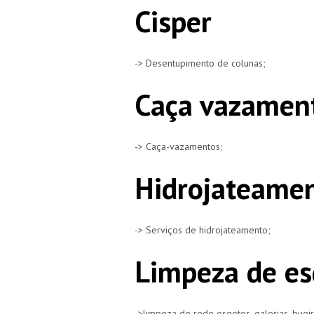
Cisper
-> Desentupimento de colunas;
Caça vazament
-> Caça-vazamentos;
Hidrojateamen
-> Serviços de hidrojateamento;
Limpeza de es
->limpeza de rede esgotos, galerias, buei