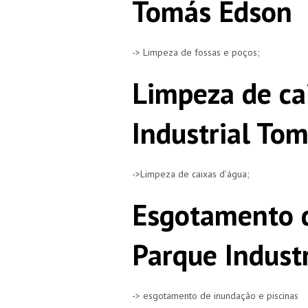
Tomás Edson
-> Limpeza de fossas e poços;
Limpeza de ca
Industrial To
->Limpeza de caixas d’água;
Esgotamento 
Parque Indust
-> esgotamento de inundação e piscinas