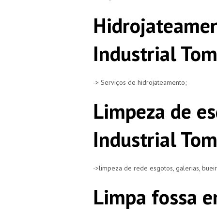
Hidrojateame
Industrial To
-> Serviços de hidrojateamento;
Limpeza de e
Industrial To
->limpeza de rede esgotos, galerias, buei
Limpa fossa e