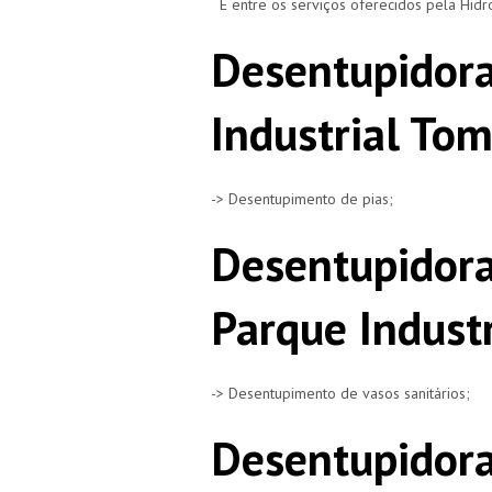
E entre os serviços oferecidos pela Hid
Desentupidora
Industrial To
-> Desentupimento de pias;
Desentupidora
Parque Indust
-> Desentupimento de vasos sanitários;
Desentupidora