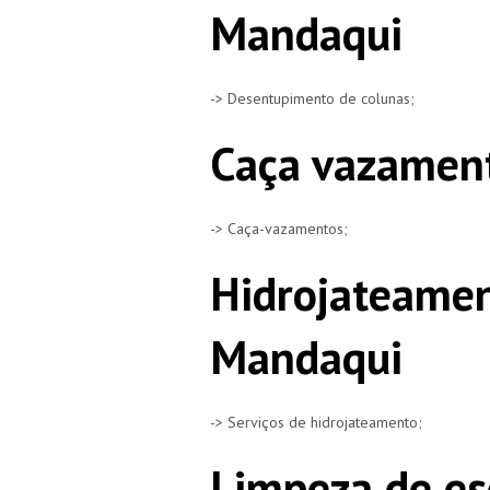
Mandaqui
-> Desentupimento de colunas;
Caça vazamen
-> Caça-vazamentos;
Hidrojateame
Mandaqui
-> Serviços de hidrojateamento;
Limpeza de e