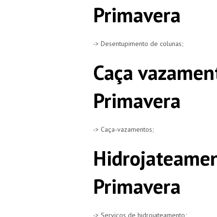
Primavera
-> Desentupimento de colunas;
Caça vazamen
Primavera
-> Caça-vazamentos;
Hidrojateame
Primavera
-> Serviços de hidrojateamento;