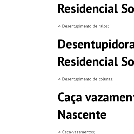
Residencial S
-> Desentupimento de ralos;
Desentupidora
Residencial S
-> Desentupimento de colunas;
Caça vazament
Nascente
-> Caça-vazamentos;