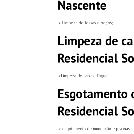
Nascente
-> Limpeza de fossas e poços;
Limpeza de ca
Residencial S
->Limpeza de caixas d’água;
Esgotamento 
Residencial S
-> esgotamento de inundação e piscinas