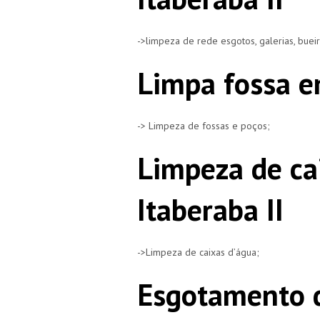
->limpeza de rede esgotos, galerias, buei
Limpa fossa em
-> Limpeza de fossas e poços;
Limpeza de ca
Itaberaba II
->Limpeza de caixas d’água;
Esgotamento d