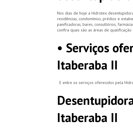
Nos dias de hoje a Hidrotex desentupidora
residências, condomínios, prédios e estab
panificadoras, bares, consultórios, farmácias
confira quais são as áreas de qualificaçã
• Serviços ofe
Itaberaba II
E entre os serviços oferecidos pela Hid
Desentupidora
Itaberaba II