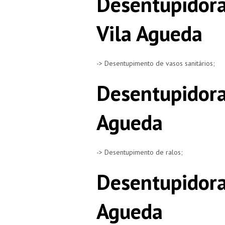
Desentupidora
Vila Agueda
-> Desentupimento de vasos sanitários;
Desentupidora
Agueda
-> Desentupimento de ralos;
Desentupidora
Agueda