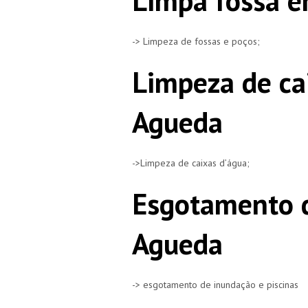
Limpa fossa e
-> Limpeza de fossas e poços;
Limpeza de ca
Agueda
->Limpeza de caixas d’água;
Esgotamento d
Agueda
-> esgotamento de inundação e piscinas