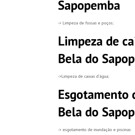
Sapopemba
-> Limpeza de fossas e poços;
Limpeza de ca
Bela do Sapo
->Limpeza de caixas d’água;
Esgotamento d
Bela do Sapo
-> esgotamento de inundação e piscinas