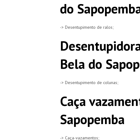
do Sapopemb
-> Desentupimento de ralos;
Desentupidora
Bela do Sapo
-> Desentupimento de colunas;
Caça vazament
Sapopemba
-> Caça-vazamentos;