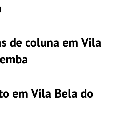
a
s de coluna em Vila
pemba
o em Vila Bela do