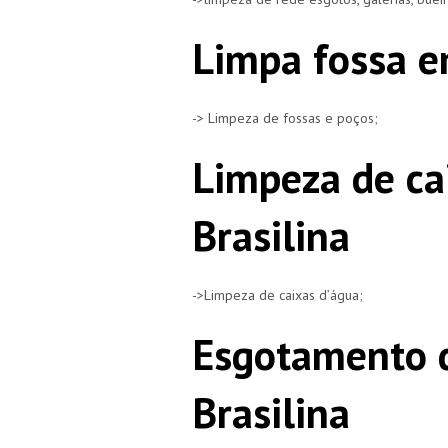
Limpa fossa em
-> Limpeza de fossas e poços;
Limpeza de ca
Brasilina
->Limpeza de caixas d’água;
Esgotamento d
Brasilina