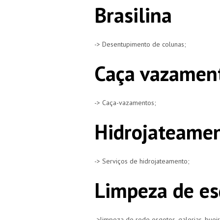
Brasilina
-> Desentupimento de colunas;
Caça vazament
-> Caça-vazamentos;
Hidrojateamen
-> Serviços de hidrojateamento;
Limpeza de es
->limpeza de rede esgotos, galerias, buei