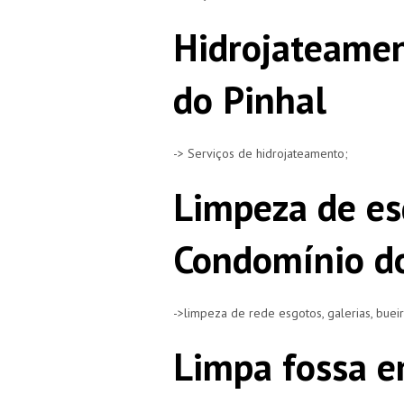
Hidrojateame
do Pinhal
-> Serviços de hidrojateamento;
Limpeza de es
Condomínio do
->limpeza de rede esgotos, galerias, buei
Limpa fossa e