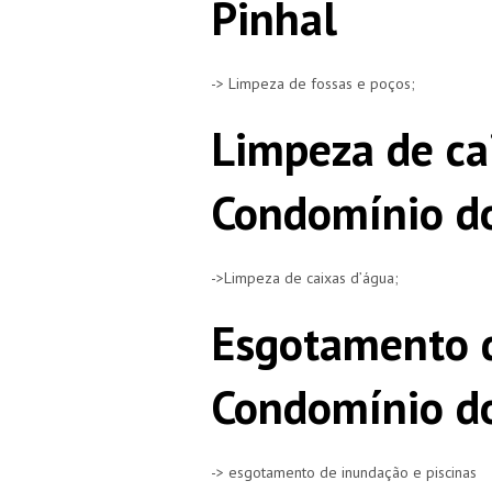
Pinhal
-> Limpeza de fossas e poços;
Limpeza de ca
Condomínio do
->Limpeza de caixas d’água;
Esgotamento d
Condomínio do
-> esgotamento de inundação e piscinas