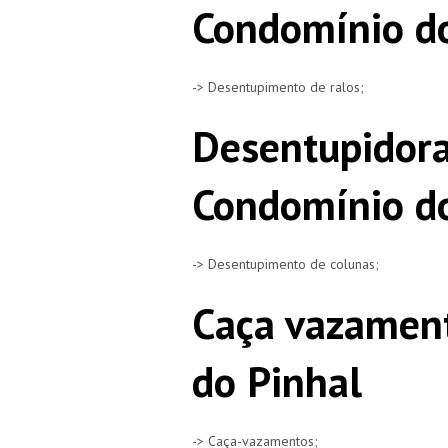
Condomínio do
-> Desentupimento de ralos;
Desentupidora
Condomínio do
-> Desentupimento de colunas;
Caça vazamen
do Pinhal
-> Caça-vazamentos;