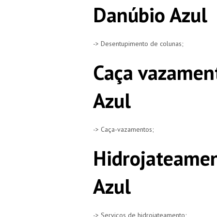
Danúbio Azul
-> Desentupimento de colunas;
Caça vazamen
Azul
-> Caça-vazamentos;
Hidrojateamen
Azul
-> Serviços de hidrojateamento;