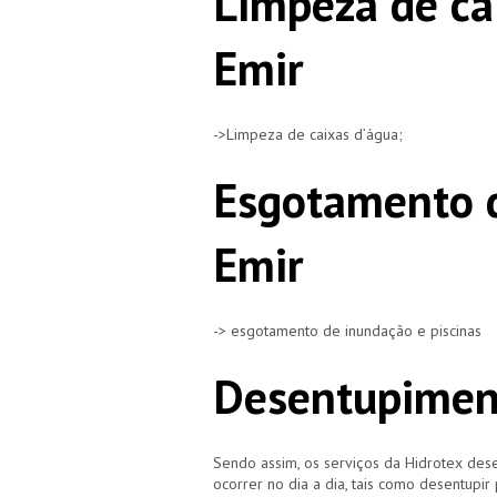
Limpeza de ca
Emir
->Limpeza de caixas d’água;
Esgotamento d
Emir
-> esgotamento de inundação e piscinas
Desentupimen
Sendo assim, os serviços da Hidrotex d
ocorrer no dia a dia, tais como desentupir