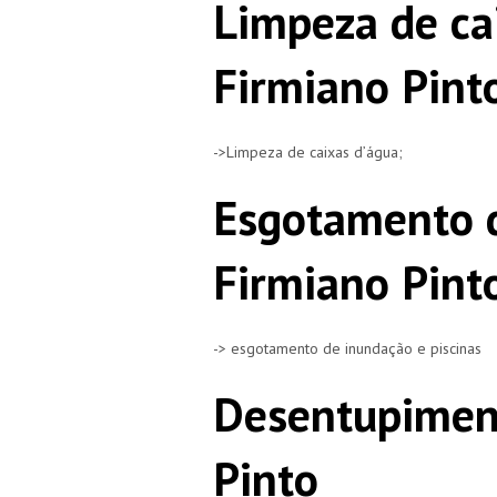
Limpeza de ca
Firmiano Pint
->Limpeza de caixas d’água;
Esgotamento d
Firmiano Pint
-> esgotamento de inundação e piscinas
Desentupiment
Pinto