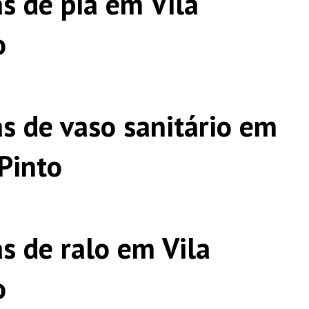
s de pia em Vila
o
s de vaso sanitário em
Pinto
s de ralo em Vila
o