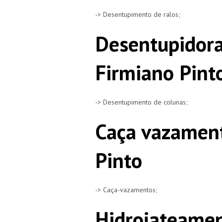
-> Desentupimento de ralos;
Desentupidora
Firmiano Pint
-> Desentupimento de colunas;
Caça vazament
Pinto
-> Caça-vazamentos;
Hidrojateamen