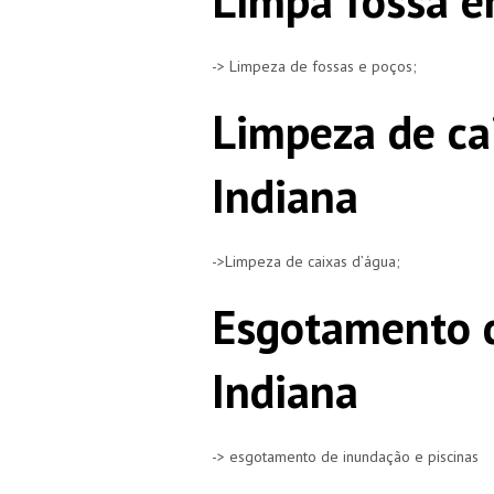
Limpa fossa e
-> Limpeza de fossas e poços;
Limpeza de ca
Indiana
->Limpeza de caixas d’água;
Esgotamento d
Indiana
-> esgotamento de inundação e piscinas