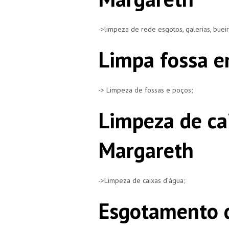
->limpeza de rede esgotos, galerias, buei
Limpa fossa e
-> Limpeza de fossas e poços;
Limpeza de ca
Margareth
->Limpeza de caixas d’água;
Esgotamento d