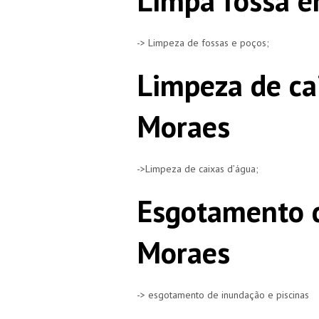
Limpa fossa e
-> Limpeza de fossas e poços;
Limpeza de ca
Moraes
->Limpeza de caixas d’água;
Esgotamento d
Moraes
-> esgotamento de inundação e piscinas