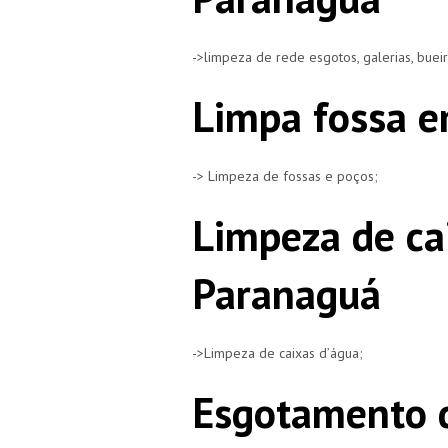
->limpeza de rede esgotos, galerias, buei
Limpa fossa e
-> Limpeza de fossas e poços;
Limpeza de ca
Paranaguá
->Limpeza de caixas d’água;
Esgotamento d