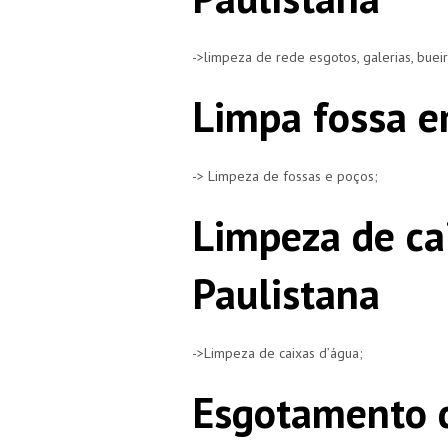
->limpeza de rede esgotos, galerias, buei
Limpa fossa e
-> Limpeza de fossas e poços;
Limpeza de ca
Paulistana
->Limpeza de caixas d’água;
Esgotamento d