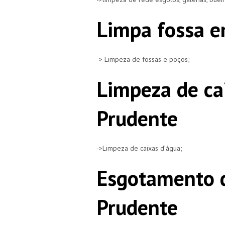
Limpa fossa e
-> Limpeza de fossas e poços;
Limpeza de ca
Prudente
->Limpeza de caixas d’água;
Esgotamento d
Prudente