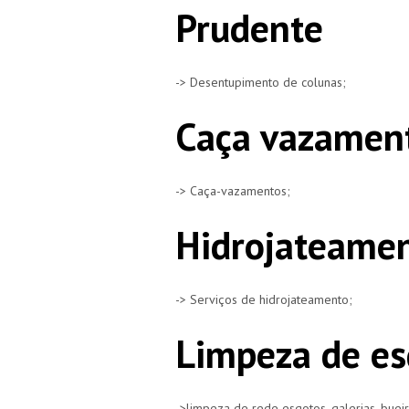
Prudente
-> Desentupimento de colunas;
Caça vazament
-> Caça-vazamentos;
Hidrojateamen
-> Serviços de hidrojateamento;
Limpeza de es
->limpeza de rede esgotos, galerias, buei