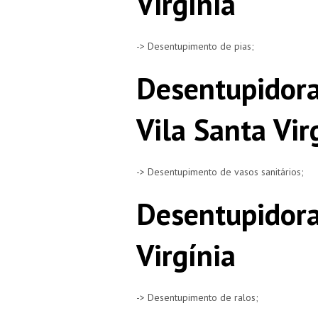
Virgínia
-> Desentupimento de pias;
Desentupidora
Vila Santa Vir
-> Desentupimento de vasos sanitários;
Desentupidora
Virgínia
-> Desentupimento de ralos;