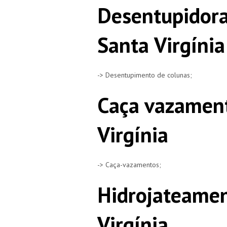
Desentupidora
Santa Virgínia
-> Desentupimento de colunas;
Caça vazament
Virgínia
-> Caça-vazamentos;
Hidrojateamen
Virgínia