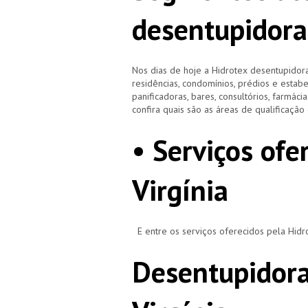
desentupidora
Nos dias de hoje a Hidrotex desentupidora
residências, condomínios, prédios e estab
panificadoras, bares, consultórios, farmácias
confira quais são as áreas de qualificaçã
• Serviços ofe
Virgínia
E entre os serviços oferecidos pela Hid
Desentupidora