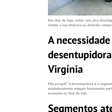
Nos dias de hoje, contar com uma desentu
manter a sua empresa ou domicílio semp
A necessidade
desentupidora
Virgínia
Mas porquê? A desentupidora é o segment
estabelecimento estejam funcionando perf
economia no final do mês.
Segmentos ate