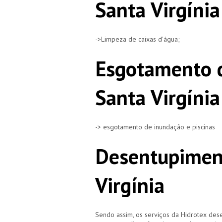
Santa Virgínia
->Limpeza de caixas d’água;
Esgotamento d
Santa Virgínia
-> esgotamento de inundação e piscinas
Desentupimen
Virgínia
Sendo assim, os serviços da Hidrotex d